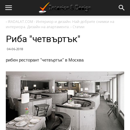
›
IRADALAT.COM - Интериор и дизайн. Най-добрите снимки на
интериора. Дизайн на апартамента.
›
Статии
Риба "четвъртък"
04-06-2018
рибен ресторант "четвъртък" в Москва