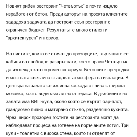
Новият рибен ресторант "Четвъртък" е почти изцяло
изработен от бетон. Преди авторът на проекта клиентите
зададоха задачата да построят скъп ресторант с
ограничен бюджет. Резултатът е много стилен и
"архитектурен" интериор.
На пистите, които се стичат до прозорците, въртящите се
кабини са свободно разпръснати, което прави Четвъртък
да изглежда като огромен аквариум. Бетонните прегръдки
и местната светлина създават атмосфера на изолация. В
центъра на залата се изсипва каскада от нива с широка
мозайка, която води към лятната тераса. В дълбините на
залата има ВИП-кула, около която се въртят бар-плот,
грандиозно пиано и матирано стъкло, разделящо кухнята.
Чрез широк прозорец гостите на ресторанта могат да
наблюдават процеса на готвене на поръчаните ястия. Три
кули - тоалетни с висока стена, които ги отделят от