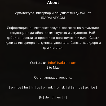
About
Архитектура, интериор и ландшафтен дизайн от
IRADALAT.COM
Информационен интернет ресурс, посветен на актуалните
тенденции в дизайна, архитектурата и изкуството. Най-
добрите проекти за проекти на апартаменти и вили. Свежи
идеи за интериора на кухнята, дневната, банята, коридора и
другите стаи.
Contact us:
info@iradalat.com
Site Map
Other language versions:
|
en
|
be
|
hu
|
hr
|
cs
|
pl
|
mk
|
ro
|
sk
|
sl
|
sr
|
bs
|
uk
|
bg
|
|
fr
|
de
|
pt
|
es
|
it
|